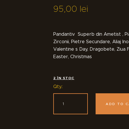
95
,
00
lei
Pandantiv Superb din Ametist , Pi
Zirconii, Pietre Secundare, Aliaj In
Valentine s Day, Dragobete, Ziua F
Easter, Christmas
2 ÎN STOC
Qty.:
ADD TO 