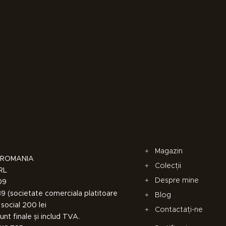
Magazin
a, ROMANIA
Colecții
SRL
Despre mine
09
 (societate comerciala platitoare
Blog
social 200 lei
Contactați-ne
unt finale și includ TVA.