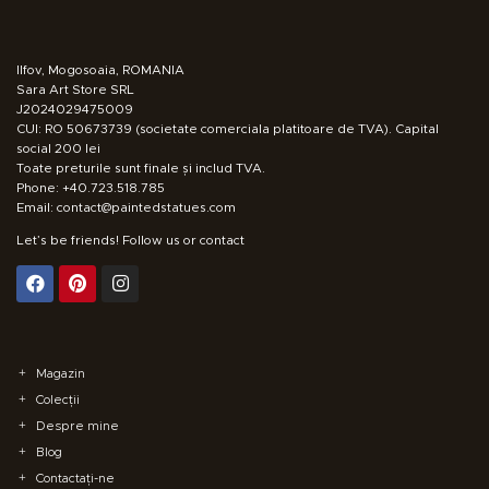
Ilfov, Mogosoaia, ROMANIA
Sara Art Store SRL
J2024029475009
CUI: RO 50673739 (societate comerciala platitoare de TVA). Capital
social 200 lei
Toate preturile sunt finale și includ TVA.
Phone: +40.723.518.785
Email: contact@paintedstatues.com
Let’s be friends! Follow us or contact
Magazin
Colecții
Despre mine
Blog
Contactați-ne