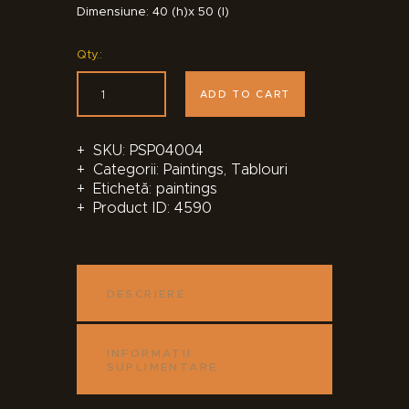
Dimensiune: 40 (h)x 50 (l)
Qty.:
ADD TO CART
SKU:
PSP04004
Categorii:
Paintings
,
Tablouri
Etichetă:
paintings
Product ID:
4590
DESCRIERE
INFORMAȚII
SUPLIMENTARE