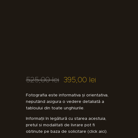
525
,
00
lei
395
,
00
lei
Fotografia este informativa și orientativa,
neputând asigura o vedere detaliată a
tabloului din toate unghiurile.
Informații în legătură cu starea acestuia,
pretul si modalitati de livrare pot fi
obtinute pe baza de solicitare (
click aici
).