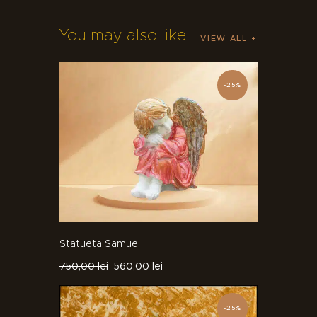
You may also like
VIEW ALL
-25%
Statueta Samuel
750
,
00
lei
560
,
00
lei
-25%