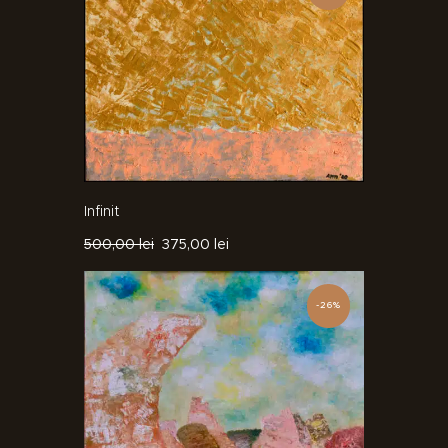
Infinit
500
,
00
lei
375
,
00
lei
-26%