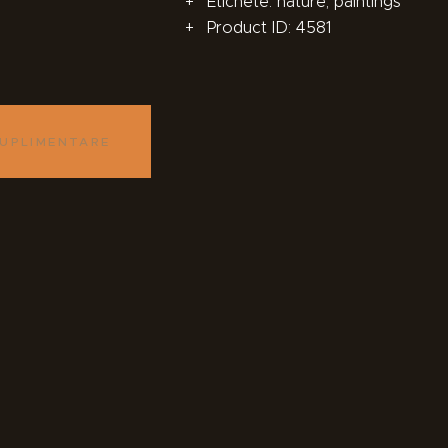
Etichete:
nature
,
paintings
Product ID:
4581
SUPLIMENTARE