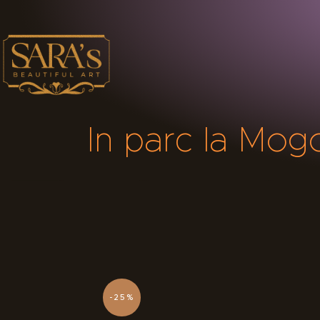
In parc la Mog
-25%