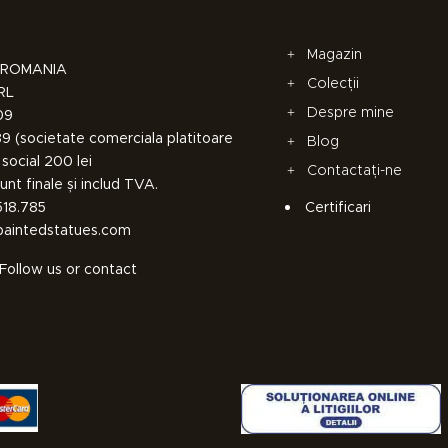
Magazin
a, ROMANIA
Colecții
SRL
Despre mine
09
 (societate comerciala platitoare
Blog
social 200 lei
Contactați-ne
unt finale și includ TVA.
518.785
Certificari
paintedstatues.com
 Follow us or contact