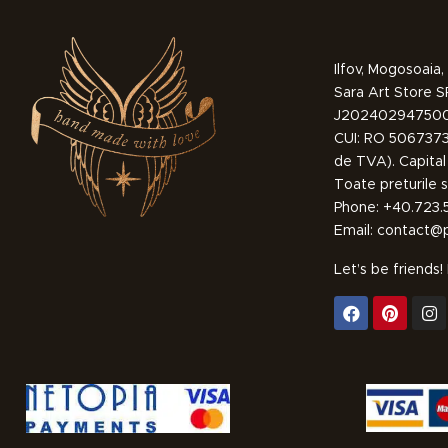
Ilfov, Mogosoai
Sara Art Store 
J20240294750
CUI: RO 50673739
de TVA). Capital 
Toate preturile s
Phone: +40.723.
Email: contact@
Let’s be friends!